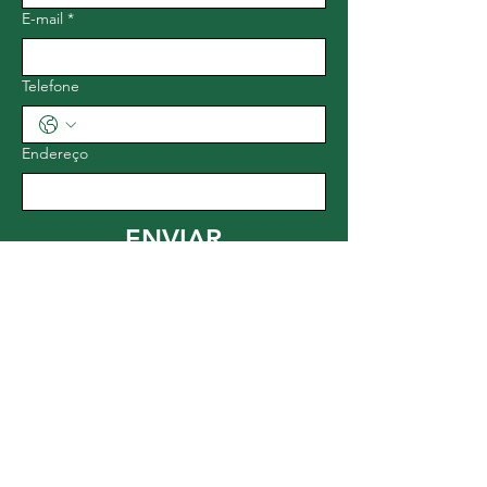
E-mail
*
Telefone
Endereço
ENVIAR
Contacte-nos
Para quaisquer esclarecimento, sugestão
ou solicitação de informação sobre os