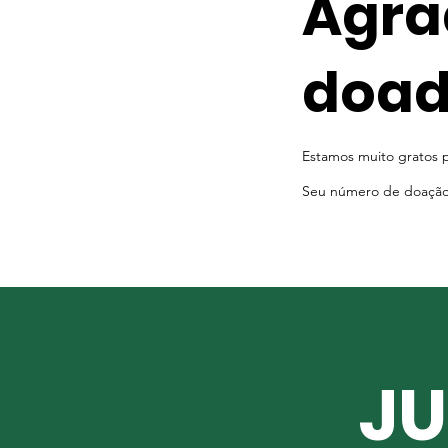
Agra
doad
Estamos muito gratos 
Seu número de doação 
JU