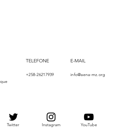
TELEFONE
E-MAIL
+258-26217939
info@aena-mz.org
ique
Twitter
Instagram
YouTube