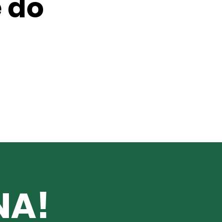
 do
NA!