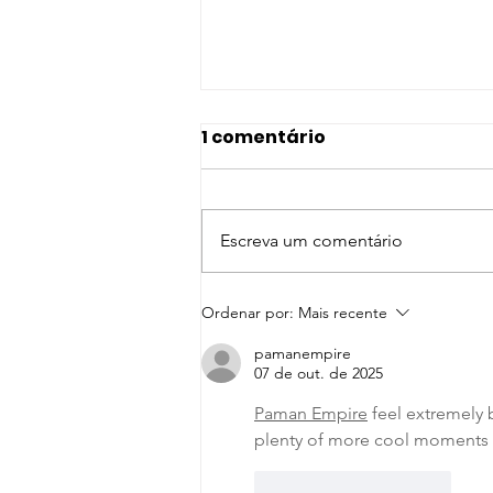
1 comentário
Escreva um comentário
Dia Mundial do
Ordenar por:
Mais recente
Ambiente: AENA Mobiliza
pamanempire
Comunidades para a
07 de out. de 2025
Restauração dos
Paman Empire
 feel extremely 
Mangais em Mossuril
plenty of more cool moments 
Curtir
Responder