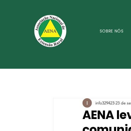
SOBRE NÓS
info329423
23 de se
AENA le
comunid