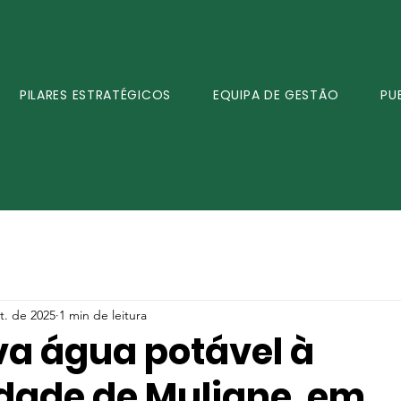
PILARES ESTRATÉGICOS
EQUIPA DE GESTÃO
PU
t. de 2025
1 min de leitura
va água potável à
ade de Muliane, em