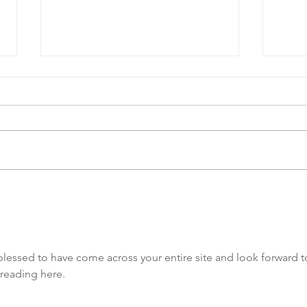
AENA Lança Nova Edição
Já e
do Boletim Informativo
Bole
“O Extensionista”
Exte
Dedicada ao Ambiente e
de 
blessed to have come across your entire site and look forward t
Recursos Naturais
reading here.